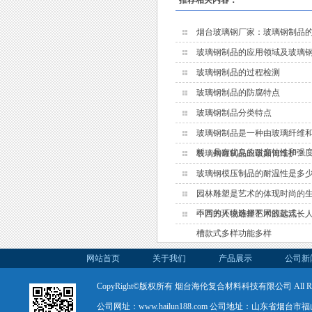
烟台玻璃钢厂家：玻璃钢制品
玻璃钢制品的应用领域及玻璃
玻璃钢制品的过程检测
玻璃钢制品的防腐特点
玻璃钢制品分类特点
玻璃钢制品是一种由玻璃纤维
料，具有优良的耐腐蚀性和强
玻璃钢罐制品应该如何维护？
玻璃钢模压制品的耐温性是多
园林雕塑是艺术的体现时尚的
不同的环境选择不同的款式
中西方人物雕塑艺术源远流长
槽款式多样功能多样
网站首页
关于我们
产品展示
公司新
CopyRight©版权所有 烟台海伦复合材料科技有限公司 All Rights
公司网址：www.hailun188.com 公司地址：山东省烟台市福山